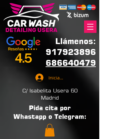
Llámenos:
917923896
686640479
Iniciar sesión
C/ Isabelita Usera 60
Madrid
Pida cita por
Whastapp o Telegram: